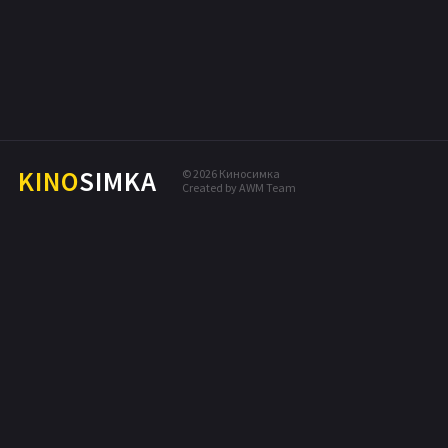
ФАНТАСТИКА
ПОПУЛЯРНЫЕ НОВИНКИ
МЕЛОДРАМА
КОМЕДИЯ
ПРИКЛЮЧЕНИЯ
ДРАМА
KINO
SIMKA
© 2026 Киносимка
Created by AWM Team
БОЕВИК
ТРИЛЛЕР
ДЕТЕКТИВ
ФЭНТЕЗИ
МЮЗИКЛ
СЕМЕЙНЫЙ