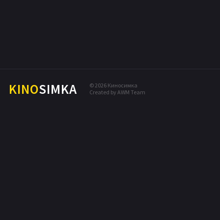
ФАНТАСТИКА
ПОПУЛЯРНЫЕ НОВИНКИ
МЕЛОДРАМА
КОМЕДИЯ
ПРИКЛЮЧЕНИЯ
ДРАМА
KINO
SIMKA
© 2026 Киносимка
Created by AWM Team
БОЕВИК
ТРИЛЛЕР
ДЕТЕКТИВ
ФЭНТЕЗИ
МЮЗИКЛ
СЕМЕЙНЫЙ