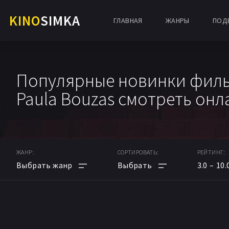
KINO
SIMKA
ГЛАВНАЯ
ЖАНРЫ
ПОД
Популярные новинки филь
Paula Bouzas смотреть онл
ЖАНР:
СОРТИРОВАТЬ:
РЕЙТИНГ:
3.0
10.
АНИМЕ
ПО РЕЙТИНГУ
МУЛЬТФИЛЬМ
ПО ДАТЕ